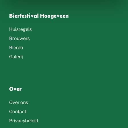
c
t
Bierfestival Hoogeveen
i
Huisregels
e
Brouwers
Bieren
Galerij
Over
Over ons
Contact
Privacybeleid