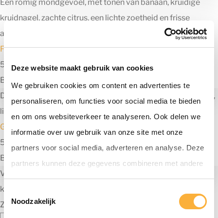
Een romig mondgevoel, met tonen van banaan, kruidige
kruidnagel, zachte citrus, een lichte zoetheid en frisse
afdronk
Flower Child
5 november 2024
Deze website maakt gebruik van cookies
By
Bierfestival Hoogeveen
We gebruiken cookies om content en advertenties te
Delicate tonen van tonen van dennen, citrus, grapefruit, hars,
personaliseren, om functies voor social media te bieden
lichte karamel en een droge afdronk.
en om ons websiteverkeer te analyseren. Ook delen we
Grimbergen Blanche
informatie over uw gebruik van onze site met onze
5 november 2024
partners voor social media, adverteren en analyse. Deze
By
cms@webba.nl
partners kunnen deze gegevens combineren met andere
Verfrissend met toetsen van citrusvruchten, kruidnagel,
informatie die u aan ze heeft verstrekt of die ze hebben
koriander en bergamot en een mooi romig schuim.
T
verzameld op basis van uw gebruik van hun services.
Noodzakelijk
Zoeken
o