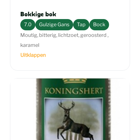
Bokkige bok
7.0
Gulzige Gans
Tap
Bock
Moutig, bitterig, lichtzoet, geroosterd ,
karamel
Uitklappen