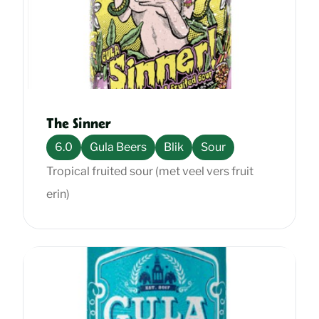
The Sinner
6.0
Gula Beers
Blik
Sour
Tropical fruited sour (met veel vers fruit
erin)