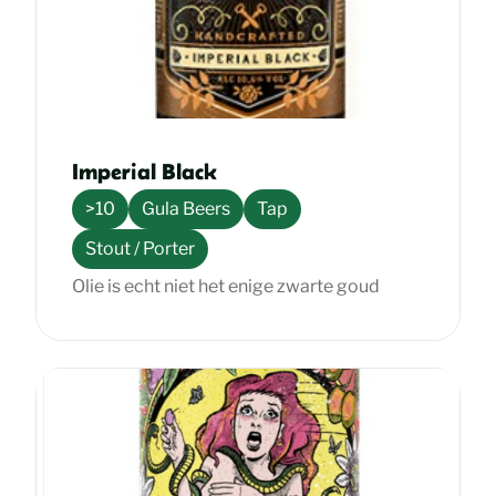
Imperial Black
>10
Gula Beers
Tap
Stout / Porter
Olie is echt niet het enige zwarte goud