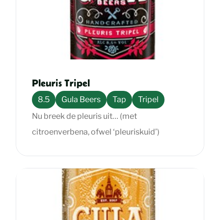
Pleuris Tripel
8.5
Gula Beers
Tap
Tripel
Nu breek de pleuris uit… (met
citroenverbena, ofwel ‘pleuriskuid’)