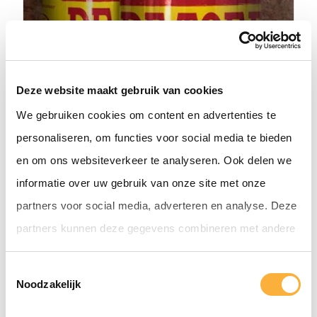
Deze website maakt gebruik van cookies
De Toer
We gebruiken cookies om content en advertenties te
9.0
Pigs & Bears/Kleine Beer
Tap
personaliseren, om functies voor social media te bieden
Tripel
en om ons websiteverkeer te analyseren. Ook delen we
Belgische style 3-granen tripel, vol en
informatie over uw gebruik van onze site met onze
romig
partners voor social media, adverteren en analyse. Deze
Uitklappen
partners kunnen deze gegevens combineren met andere
informatie die u aan ze heeft verstrekt of die ze hebben
T
verzameld op basis van uw gebruik van hun services.
Noodzakelijk
o