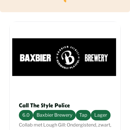
Call The Style Police
6.0
Baxbier Brewery
Tap
Lager
Collab met Lough Gill: Ondergistend, zwart,