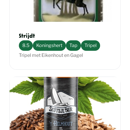
Strijdt
8.5
Koningshert
Tap
Tripel
Tripel met Eikenhout en Gagel