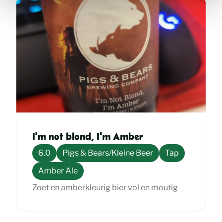
c
t
i
e
I'm not blond, I'm Amber
6.0
Pigs & Bears/Kleine Beer
Tap
Amber Ale
Zoet en amberkleurig bier vol en moutig