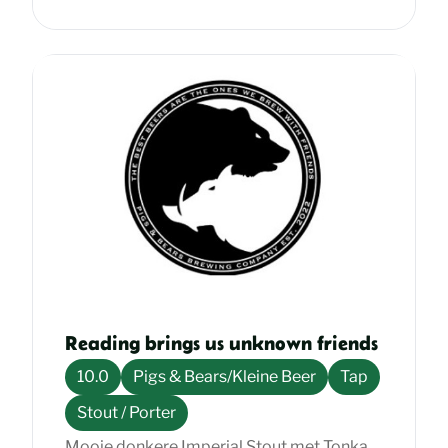
Reading brings us unknown friends
10.0
Pigs & Bears/Kleine Beer
Tap
Stout / Porter
Mooie donkere Imperial Stout met Tonka