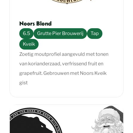
Noors Blond
6.5
Grutte Pier Brouwerij
Tap
Kveik
Zoetig moutprofiel aangevuld met tonen
van korianderzaad, verfrissend fruit en
grapefruit. Gebrouwen met Noors Kveik
gist