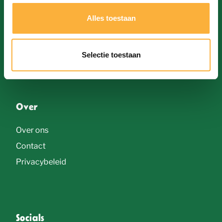
Huisregels
s
Alles toestaan
Brouwers
s
Bieren
e
Galerij
Selectie toestaan
l
e
c
Over
t
i
Over ons
e
Contact
Privacybeleid
Socials