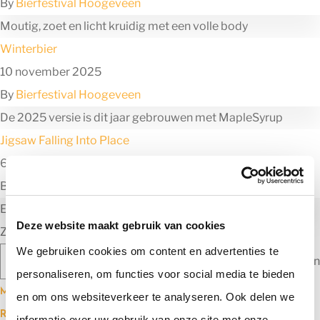
By
Bierfestival Hoogeveen
Moutig, zoet en licht kruidig met een volle body
Winterbier
10 november 2025
By
Bierfestival Hoogeveen
De 2025 versie is dit jaar gebrouwen met MapleSyrup
Jigsaw Falling Into Place
6 november 2024
By
Bierfestival Hoogeveen
Een vloeibaar toetje gebaseerd op Creme Brullee
Deze website maakt gebruik van cookies
Zoeken
We gebruiken cookies om content en advertenties te
Zoeken
personaliseren, om functies voor social media te bieden
Meest recente berichten
en om ons websiteverkeer te analyseren. Ook delen we
Recente reacties
informatie over uw gebruik van onze site met onze