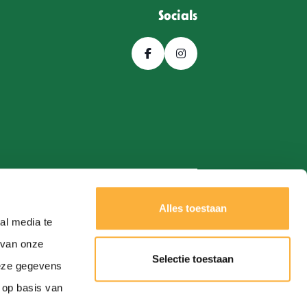
Socials
Alles toestaan
al media te
Een
Webba
website.
 van onze
Selectie toestaan
deze gegevens
 op basis van