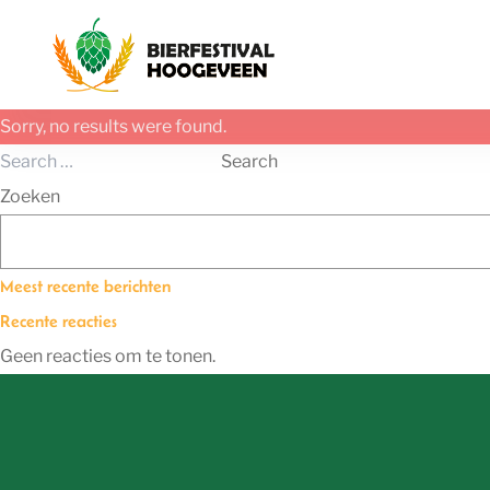
Ga naar de inhoud
Sorry, no results were found.
Search for:
Search
Zoeken
Meest recente berichten
Recente reacties
Geen reacties om te tonen.