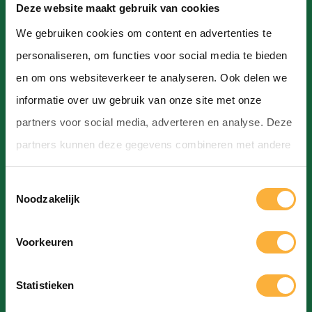
Contact
Deze website maakt gebruik van cookies
We gebruiken cookies om content en advertenties te
Hoofdstraat, Hoogeveen
personaliseren, om functies voor social media te bieden
info@bierfestivalhoogeveen.nl
en om ons websiteverkeer te analyseren. Ook delen we
informatie over uw gebruik van onze site met onze
partners voor social media, adverteren en analyse. Deze
partners kunnen deze gegevens combineren met andere
informatie die u aan ze heeft verstrekt of die ze hebben
Bierfestival Hoogeveen
T
verzameld op basis van uw gebruik van hun services.
Noodzakelijk
Huisregels
o
Brouwers
e
Voorkeuren
Bieren
s
Galerij
t
Statistieken
e