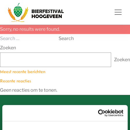
Ga naar de inhoud
Sorry, no results were found.
Search for:
Search
Zoeken
Zoeken
Meest recente berichten
Recente reacties
Geen reacties om te tonen.