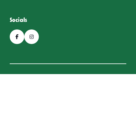
Socials
© 2026, Bierfestival Hoogeveen
Een
Webba
website.