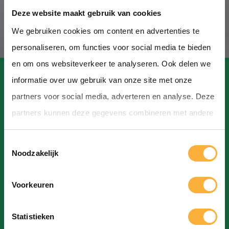
Deze website maakt gebruik van cookies
We gebruiken cookies om content en advertenties te
personaliseren, om functies voor social media te bieden
en om ons websiteverkeer te analyseren. Ook delen we
informatie over uw gebruik van onze site met onze
partners voor social media, adverteren en analyse. Deze
partners kunnen deze gegevens combineren met andere
Contact
informatie die u aan ze heeft verstrekt of die ze hebben
T
verzameld op basis van uw gebruik van hun services.
Hoofdstraat, Hoogeveen
Noodzakelijk
o
info@bierfestivalhoogeveen.nl
e
Voorkeuren
s
t
Statistieken
e