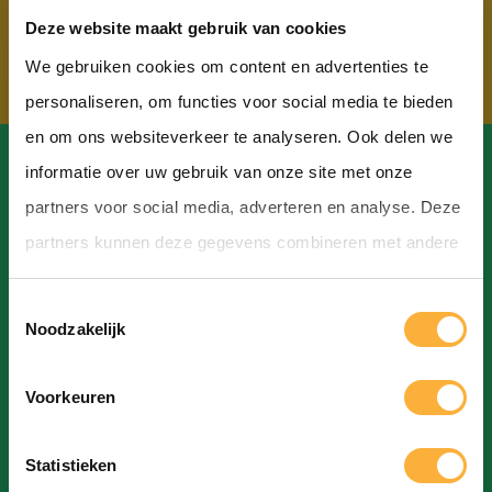
Deze website maakt gebruik van cookies
We gebruiken cookies om content en advertenties te
personaliseren, om functies voor social media te bieden
en om ons websiteverkeer te analyseren. Ook delen we
informatie over uw gebruik van onze site met onze
partners voor social media, adverteren en analyse. Deze
partners kunnen deze gegevens combineren met andere
Contact
informatie die u aan ze heeft verstrekt of die ze hebben
T
verzameld op basis van uw gebruik van hun services.
Hoofdstraat, Hoogeveen
Noodzakelijk
o
info@bierfestivalhoogeveen.nl
e
Voorkeuren
s
t
Statistieken
e