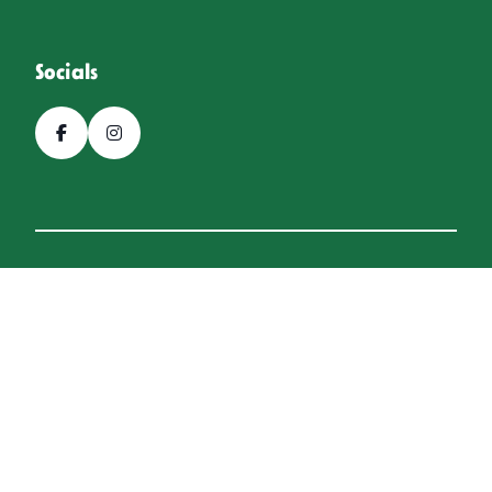
Socials
© 2026, Bierfestival Hoogeveen
Een
Webba
website.