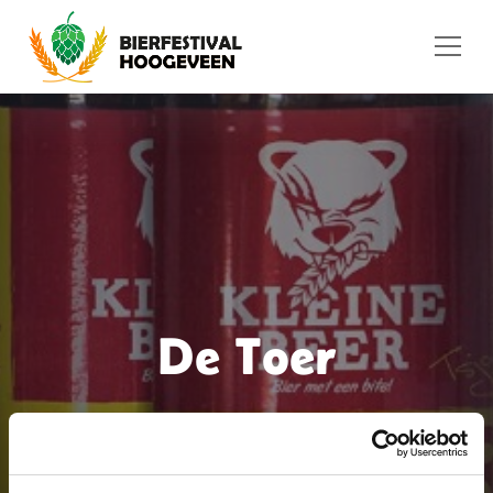
Ga naar de inhoud
De Toer