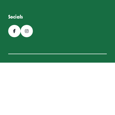
Socials
© 2026, Bierfestival Hoogeveen
Een
Webba
website.