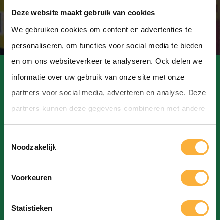
Deze website maakt gebruik van cookies
We gebruiken cookies om content en advertenties te
personaliseren, om functies voor social media te bieden
en om ons websiteverkeer te analyseren. Ook delen we
informatie over uw gebruik van onze site met onze
partners voor social media, adverteren en analyse. Deze
partners kunnen deze gegevens combineren met andere
Contact
informatie die u aan ze heeft verstrekt of die ze hebben
T
verzameld op basis van uw gebruik van hun services.
Hoofdstraat, Hoogeveen
Noodzakelijk
o
info@bierfestivalhoogeveen.nl
e
Voorkeuren
s
t
Statistieken
e