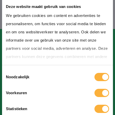
Deze website maakt gebruik van cookies
We gebruiken cookies om content en advertenties te
personaliseren, om functies voor social media te bieden
en om ons websiteverkeer te analyseren. Ook delen we
informatie over uw gebruik van onze site met onze
partners voor social media, adverteren en analyse. Deze
partners kunnen deze gegevens combineren met andere
Contact
informatie die u aan ze heeft verstrekt of die ze hebben
T
verzameld op basis van uw gebruik van hun services.
Hoofdstraat, Hoogeveen
Noodzakelijk
o
info@bierfestivalhoogeveen.nl
e
Voorkeuren
s
t
Statistieken
e