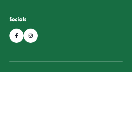
Socials
© 2026, Bierfestival Hoogeveen
Een
Webba
website.