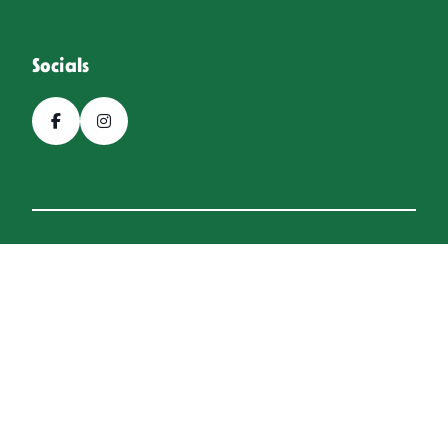
Socials
© 2026, Bierfestival Hoogeveen
Een
Webba
website.