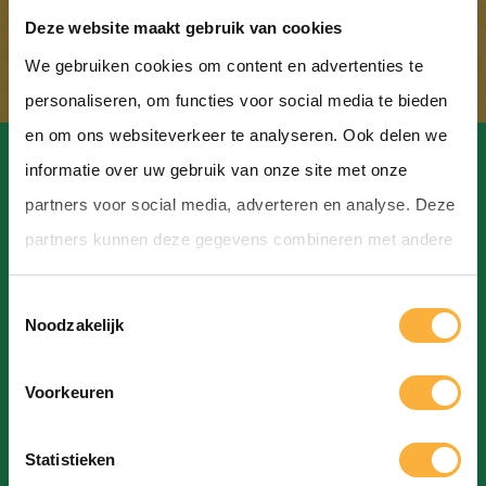
Deze website maakt gebruik van cookies
We gebruiken cookies om content en advertenties te
personaliseren, om functies voor social media te bieden
en om ons websiteverkeer te analyseren. Ook delen we
informatie over uw gebruik van onze site met onze
partners voor social media, adverteren en analyse. Deze
partners kunnen deze gegevens combineren met andere
Contact
informatie die u aan ze heeft verstrekt of die ze hebben
T
verzameld op basis van uw gebruik van hun services.
Hoofdstraat, Hoogeveen
Noodzakelijk
o
info@bierfestivalhoogeveen.nl
e
Voorkeuren
s
t
Statistieken
e