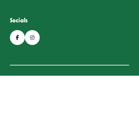
Socials
© 2026, Bierfestival Hoogeveen
Een
Webba
website.