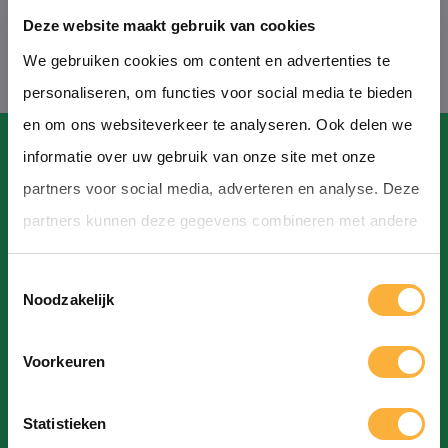
Deze website maakt gebruik van cookies
We gebruiken cookies om content en advertenties te
personaliseren, om functies voor social media te bieden
en om ons websiteverkeer te analyseren. Ook delen we
informatie over uw gebruik van onze site met onze
partners voor social media, adverteren en analyse. Deze
partners kunnen deze gegevens combineren met andere
Contact
informatie die u aan ze heeft verstrekt of die ze hebben
T
verzameld op basis van uw gebruik van hun services.
Hoofdstraat, Hoogeveen
Noodzakelijk
o
info@bierfestivalhoogeveen.nl
e
Voorkeuren
s
t
Statistieken
e