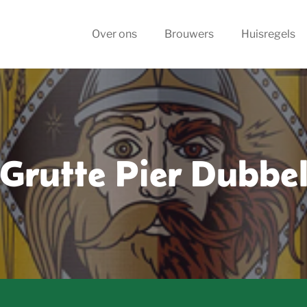
Over ons
Brouwers
Huisregels
Grutte Pier Dubbe