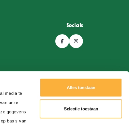
Socials
Alles toestaan
al media te
 van onze
Selectie toestaan
deze gegevens
Een
Webba
website.
 op basis van