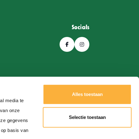
Socials
Alles toestaan
al media te
 van onze
Selectie toestaan
deze gegevens
Een
Webba
website.
 op basis van