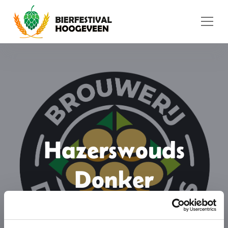
Ga naar de inhoud
Hazerswouds
Donker