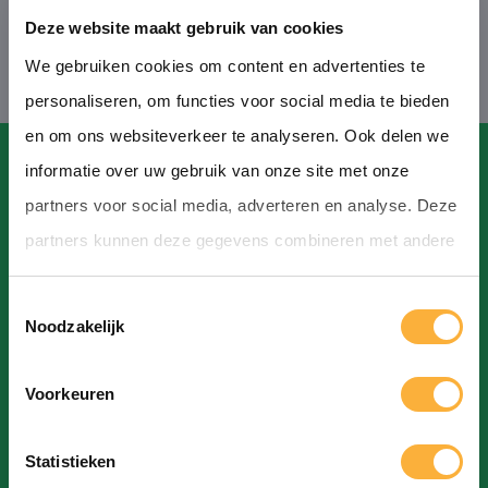
Deze website maakt gebruik van cookies
We gebruiken cookies om content en advertenties te
personaliseren, om functies voor social media te bieden
en om ons websiteverkeer te analyseren. Ook delen we
informatie over uw gebruik van onze site met onze
partners voor social media, adverteren en analyse. Deze
partners kunnen deze gegevens combineren met andere
Contact
informatie die u aan ze heeft verstrekt of die ze hebben
T
verzameld op basis van uw gebruik van hun services.
Hoofdstraat, Hoogeveen
Noodzakelijk
o
info@bierfestivalhoogeveen.nl
e
Voorkeuren
s
t
Statistieken
e