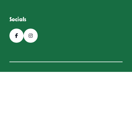
Socials
© 2026, Bierfestival Hoogeveen
Een
Webba
website.