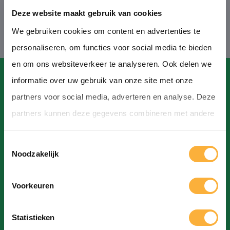
Deze website maakt gebruik van cookies
We gebruiken cookies om content en advertenties te
personaliseren, om functies voor social media te bieden
en om ons websiteverkeer te analyseren. Ook delen we
informatie over uw gebruik van onze site met onze
partners voor social media, adverteren en analyse. Deze
partners kunnen deze gegevens combineren met andere
Contact
informatie die u aan ze heeft verstrekt of die ze hebben
T
verzameld op basis van uw gebruik van hun services.
Hoofdstraat, Hoogeveen
Noodzakelijk
o
info@bierfestivalhoogeveen.nl
e
Voorkeuren
s
t
Statistieken
e