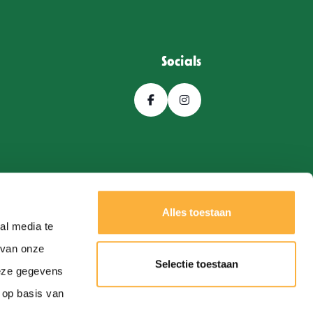
Socials
Alles toestaan
al media te
 van onze
Selectie toestaan
deze gegevens
Een
Webba
website.
 op basis van