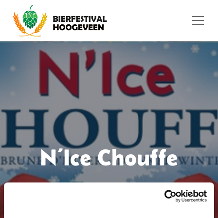
Ga naar de inhoud
N’Ice Chouffe