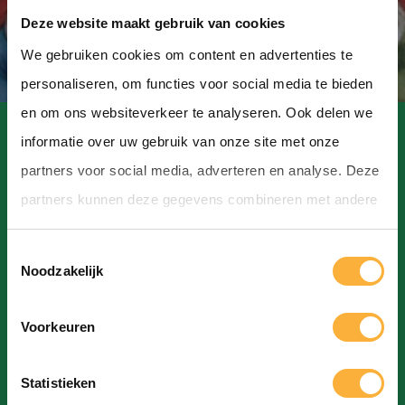
Deze website maakt gebruik van cookies
We gebruiken cookies om content en advertenties te
personaliseren, om functies voor social media te bieden
en om ons websiteverkeer te analyseren. Ook delen we
informatie over uw gebruik van onze site met onze
partners voor social media, adverteren en analyse. Deze
partners kunnen deze gegevens combineren met andere
Contact
informatie die u aan ze heeft verstrekt of die ze hebben
T
verzameld op basis van uw gebruik van hun services.
Hoofdstraat, Hoogeveen
Noodzakelijk
o
info@bierfestivalhoogeveen.nl
e
Voorkeuren
s
t
Statistieken
e