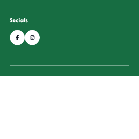
Socials
© 2026, Bierfestival Hoogeveen
Een
Webba
website.