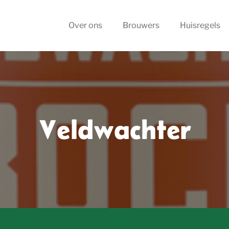
Over ons
Brouwers
Huisregels
Veldwachter