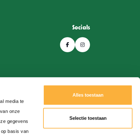
Socials
Alles toestaan
al media te
 van onze
Selectie toestaan
deze gegevens
Een
Webba
website.
 op basis van