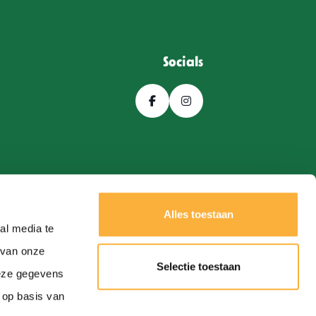
Socials
Alles toestaan
al media te
 van onze
Selectie toestaan
deze gegevens
Een
Webba
website.
 op basis van