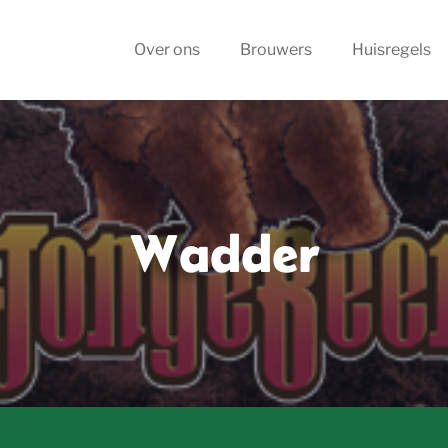
Over ons
Brouwers
Huisregels
Wadder