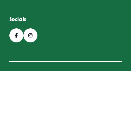
Socials
© 2026, Bierfestival Hoogeveen
Een
Webba
website.