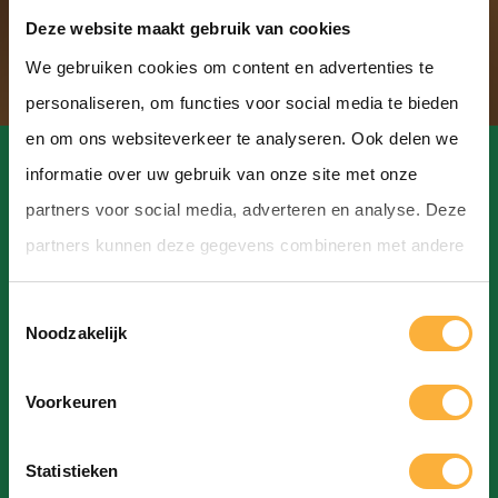
Deze website maakt gebruik van cookies
We gebruiken cookies om content en advertenties te
personaliseren, om functies voor social media te bieden
en om ons websiteverkeer te analyseren. Ook delen we
informatie over uw gebruik van onze site met onze
partners voor social media, adverteren en analyse. Deze
partners kunnen deze gegevens combineren met andere
Contact
informatie die u aan ze heeft verstrekt of die ze hebben
T
verzameld op basis van uw gebruik van hun services.
Hoofdstraat, Hoogeveen
Noodzakelijk
o
info@bierfestivalhoogeveen.nl
e
Voorkeuren
s
t
Statistieken
e