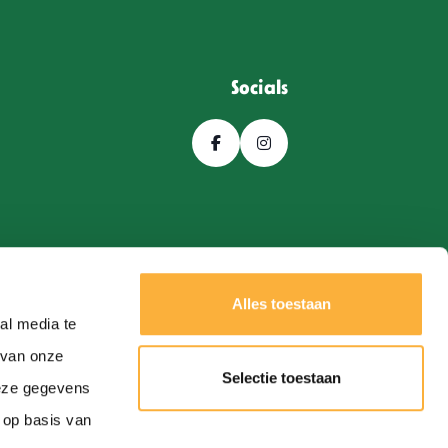
Socials
Alles toestaan
al media te
 van onze
Selectie toestaan
deze gegevens
Een
Webba
website.
 op basis van