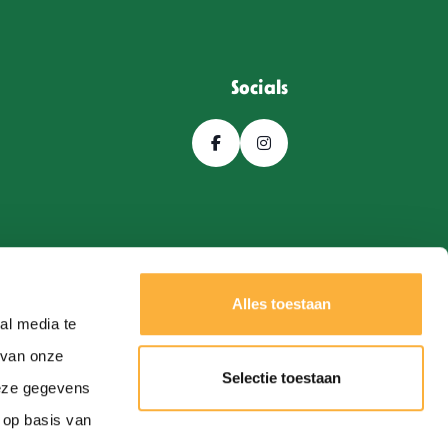
Socials
Alles toestaan
al media te
 van onze
Selectie toestaan
deze gegevens
Een
Webba
website.
 op basis van