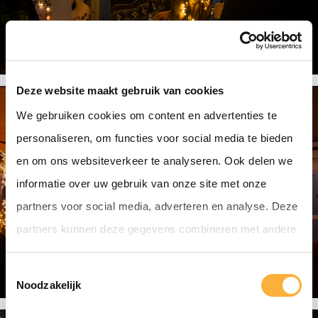
Deze website maakt gebruik van cookies
We gebruiken cookies om content en advertenties te
personaliseren, om functies voor social media te bieden
en om ons websiteverkeer te analyseren. Ook delen we
informatie over uw gebruik van onze site met onze
partners voor social media, adverteren en analyse. Deze
partners kunnen deze gegevens combineren met andere
informatie die u aan ze heeft verstrekt of die ze hebben
T
verzameld op basis van uw gebruik van hun services.
Noodzakelijk
o