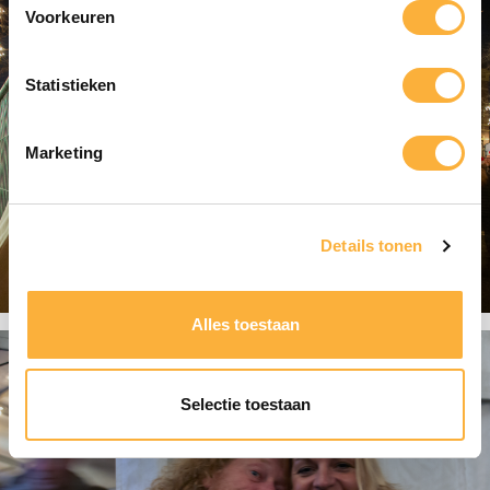
e
Voorkeuren
s
t
Statistieken
e
m
Marketing
m
i
Details tonen
n
g
s
Alles toestaan
s
e
Selectie toestaan
l
e