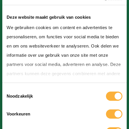
Deze website maakt gebruik van cookies
We gebruiken cookies om content en advertenties te
Contact
personaliseren, om functies voor social media te bieden
Hoofdstraat, Hoogeveen
en om ons websiteverkeer te analyseren. Ook delen we
informatie over uw gebruik van onze site met onze
info@bierfestivalhoogeveen.nl
partners voor social media, adverteren en analyse. Deze
partners kunnen deze gegevens combineren met andere
informatie die u aan ze heeft verstrekt of die ze hebben
T
verzameld op basis van uw gebruik van hun services.
Noodzakelijk
Bierfestival Hoogeveen
o
e
Huisregels
Voorkeuren
s
Brouwers
t