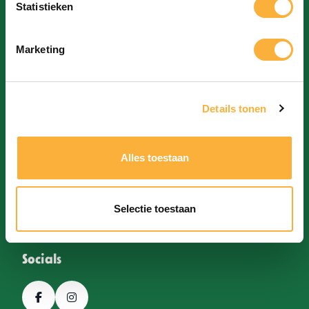
Bieren
Statistieken
e
Galerij
m
Marketing
m
i
Over
Details tonen
n
g
Over ons
s
Alles toestaan
Contact
s
Privacybeleid
e
Selectie toestaan
l
e
Socials
c
t
i