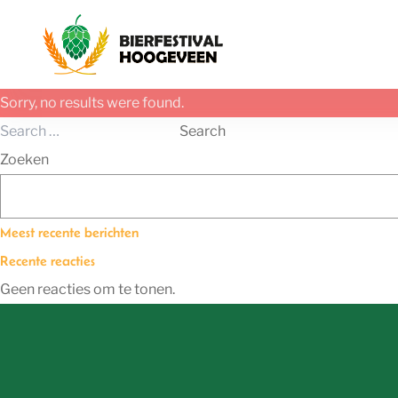
Ga naar de inhoud
Sorry, no results were found.
Search for:
Search
Zoeken
Meest recente berichten
Recente reacties
Geen reacties om te tonen.