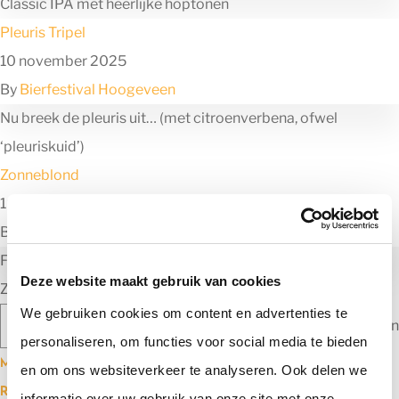
Classic IPA met heerlijke hoptonen
Pleuris Tripel
10 november 2025
By
Bierfestival Hoogeveen
Nu breek de pleuris uit… (met citroenverbena, ofwel
‘pleuriskuid’)
Zonneblond
10 november 2025
By
Bierfestival Hoogeveen
Fruitig blond bier met wilde citroenen
Deze website maakt gebruik van cookies
Zoeken
We gebruiken cookies om content en advertenties te
Zoeken
personaliseren, om functies voor social media te bieden
Meest recente berichten
en om ons websiteverkeer te analyseren. Ook delen we
Recente reacties
informatie over uw gebruik van onze site met onze