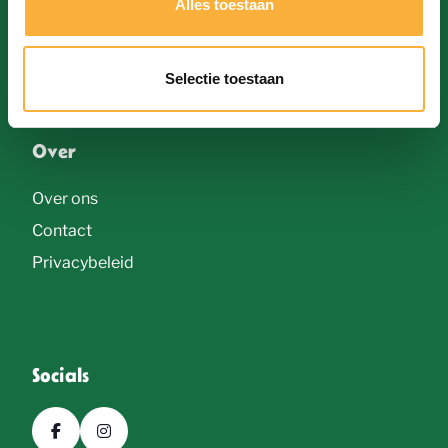
Alles toestaan
Bieren
s
Galerij
e
Selectie toestaan
l
e
Over
c
t
Over ons
i
Contact
e
Privacybeleid
Socials