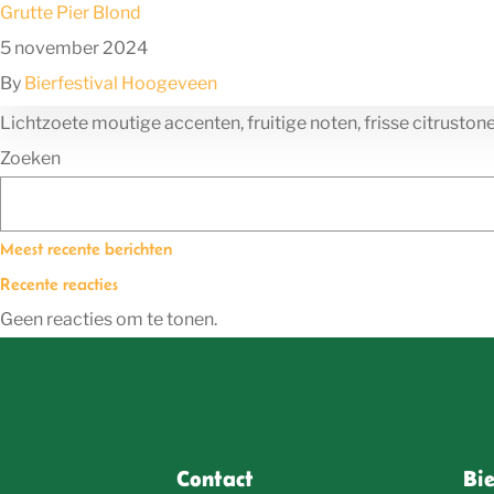
Grutte Pier Blond
5 november 2024
By
Bierfestival Hoogeveen
Lichtzoete moutige accenten, fruitige noten, frisse citrusto
Zoeken
Meest recente berichten
Recente reacties
Geen reacties om te tonen.
Contact
Bi