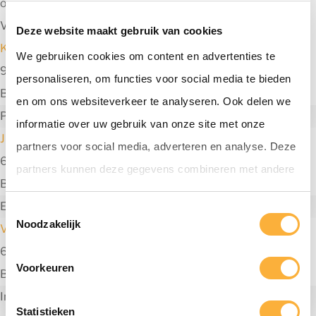
ondersteund door nuances van vijgen, rozijnen en laurier.
Verwarmend door Boomsma Beerenburg
Deze website maakt gebruik van cookies
Koudvuur Remastered
We gebruiken cookies om content en advertenties te
9 november 2024
personaliseren, om functies voor social media te bieden
By
Bierfestival Hoogeveen
en om ons websiteverkeer te analyseren. Ook delen we
Porter met op beukenhout en turf gerookte gerstemout
informatie over uw gebruik van onze site met onze
Jigsaw Falling Into Place
partners voor social media, adverteren en analyse. Deze
6 november 2024
partners kunnen deze gegevens combineren met andere
By
Bierfestival Hoogeveen
informatie die u aan ze heeft verstrekt of die ze hebben
Een vloeibaar toetje gebaseerd op Creme Brullee
T
verzameld op basis van uw gebruik van hun services.
Noodzakelijk
V for Vanilla
o
6 november 2024
e
Voorkeuren
By
Bierfestival Hoogeveen
s
Imperial stout met diepe tonen van vanille, chocolade en
t
Statistieken