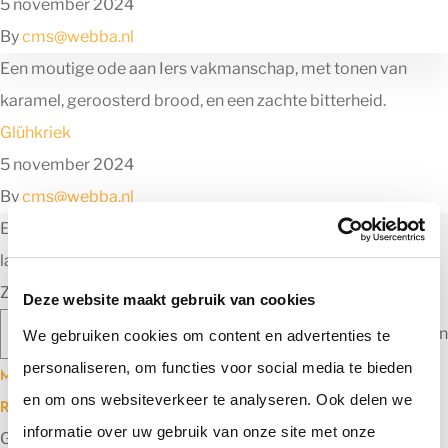
5 november 2024
By
cms@webba.nl
Een moutige ode aan Iers vakmanschap, met tonen van
karamel, geroosterd brood, en een zachte bitterheid.
Glühkriek
5 november 2024
By
cms@webba.nl
Een bier van spontane gisting, bereid uit oude en jonge
lambiek die rijpt op eikenhouten vaten.
Zoeken
Deze website maakt gebruik van cookies
Zoeken
We gebruiken cookies om content en advertenties te
personaliseren, om functies voor social media te bieden
Meest recente berichten
en om ons websiteverkeer te analyseren. Ook delen we
Recente reacties
informatie over uw gebruik van onze site met onze
Geen reacties om te tonen.