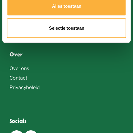
Brouwers
s
Alles toestaan
Bieren
s
Galerij
e
Selectie toestaan
l
e
c
Over
t
Over ons
i
Contact
e
Privacybeleid
Socials